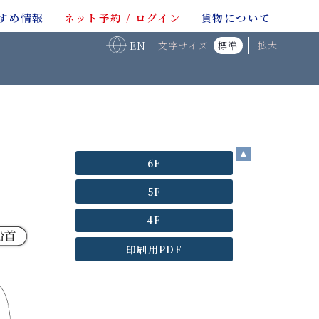
すめ情報
ネット予約 / ログイン
貨物について
EN
文字サイズ
標準
拡大
▲
6F
5F
4F
印刷用PDF