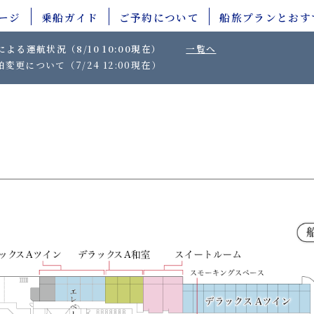
ージ
乗船ガイド
ご予約について
船旅プランとおす
よる運航状況（8/10 10:00現在）
一覧へ
変更について（7/24 12:00現在）
– インターネット
– 窓口購入
– 電話・窓口
– コンビニ支払い
– 旅行会社
– 銀行ATM支払い
– クレジットカード決済
– ネットバンキング支払い