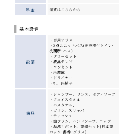
料金
運賃はこちらから
基本設備
・専用テラス
・3点ユニットバス(洗浄機付トイレ･
洗面所･バス)
・クローゼット
設備
・液晶テレビ
・コンセント
・冷蔵庫
・ドライヤー
・机、座椅子
・シャンプー、リンス、ボディソープ
・フェイスタオル
・バスタオル、
・ガウン、スリッパ
備品
・ティッシュ
・歯ブラシ、ハンドソープ、コップ
・湯沸しポット、茶器セット(日本茶
パック･湯呑･グラス)