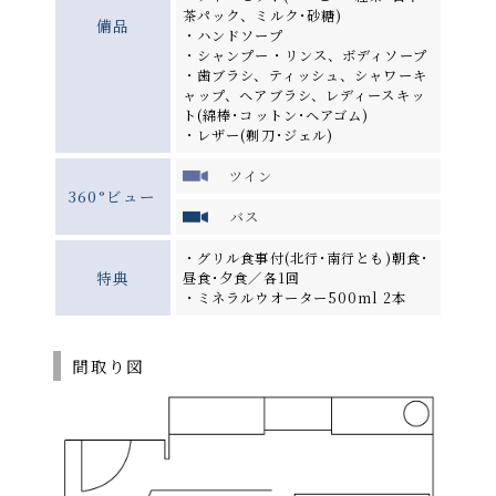
茶パック、ミルク･砂糖)
備品
・ハンドソープ
・シャンプー・リンス、ボディソープ
・歯ブラシ、ティッシュ、シャワーキ
ャップ、ヘアブラシ、レディースキッ
ト(綿棒･コットン･ヘアゴム)
・レザー(剃刀･ジェル)
ツイン
360°ビュー
バス
・グリル食事付(北行･南行とも)朝食･
特典
昼食･夕食／各1回
・ミネラルウオーター500ml 2本
間取り図