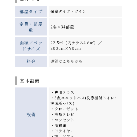
部屋タイプ
個室タイプ・ツイン
定員・部屋
2名×34部屋
数
面積／ベッ
22.5㎡（内テラス4.6㎡）／
ドサイズ
200cm×90cm
料金
運賃はこちらから
基本設備
・専用テラス
・3点ユニットバス(洗浄機付トイレ･
洗面所･バス)
・クローゼット
設備
・液晶テレビ
・コンセント
・冷蔵庫
・ドライヤー
・机、ソファ