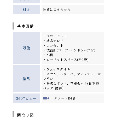
料金
運賃はこちらから
基本設備
・クローゼット
・液晶テレビ
・コンセント
設備
・洗面所(コップ･ハンドソープ付)
・小机
・カーペットスペース(約2畳)
・フェイスタオル
・ガウン、スリッパ、ティッシュ、歯
備品
ブラシ
・湯沸しポット、茶器セット(日本茶
パック･湯呑)
360°ビュー
ステートB4名
間取り図