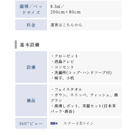
面積／ベッ
8.3㎡／
ドサイズ
200cm×80cm
料金
運賃はこちらから
基本設備
・クローゼット
・液晶テレビ
設備
・コンセント
・洗面所(コップ･ハンドソープ付)
・椅子、小机
・フェイスタオル
・ガウン、スリッパ、ティッシュ、歯
備品
ブラシ
・湯沸しポット、茶器セット(日本茶
パック･湯呑)
360°ビュー
ステートBツイン