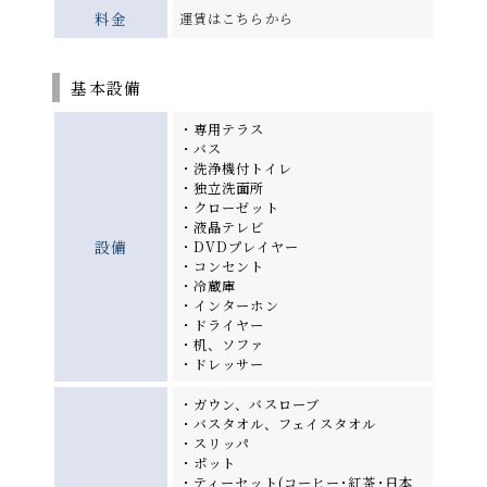
料金
運賃はこちらから
基本設備
・専用テラス
・バス
・洗浄機付トイレ
・独立洗面所
・クローゼット
・液晶テレビ
設備
・DVDプレイヤー
・コンセント
・冷蔵庫
・インターホン
・ドライヤー
・机、ソファ
・ドレッサー
・ガウン、バスローブ
・バスタオル、フェイスタオル
・スリッパ
・ポット
・ティーセット(コーヒー･紅茶･日本