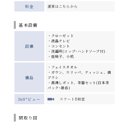
料金
運賃はこちらから
基本設備
・クローゼット
・液晶テレビ
設備
・コンセント
・洗面所(コップ･ハンドソープ付)
・座椅子、小机
・フェイスタオル
・ガウン、スリッパ、ティッシュ、歯
備品
ブラシ
・湯沸しポット、茶器セット(日本茶
パック･湯呑)
360°ビュー
ステートB和室
間取り図