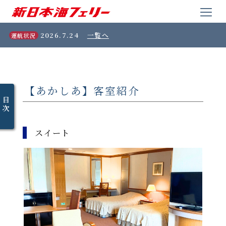
2026.7.24
一覧へ
運航状況
【あかしあ】客室紹介
目
次
スイート