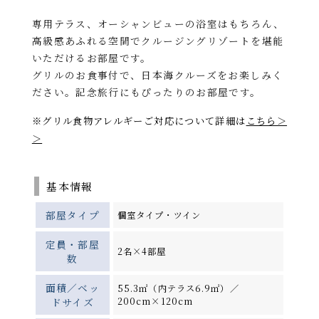
専用テラス、オーシャンビューの浴室はもちろん、
高級感あふれる空間でクルージングリゾートを堪能
いただけるお部屋です。
グリルのお食事付で、日本海クルーズをお楽しみく
ださい。記念旅行にもぴったりのお部屋です。
※
グリル食物アレルギーご対応について詳細は
こちら＞
＞
基本情報
部屋タイプ
個室タイプ・ツイン
定員・部屋
2名×4部屋
数
面積／ベッ
55.3㎡（内テラス6.9㎡）／
ドサイズ
200cm×120cm