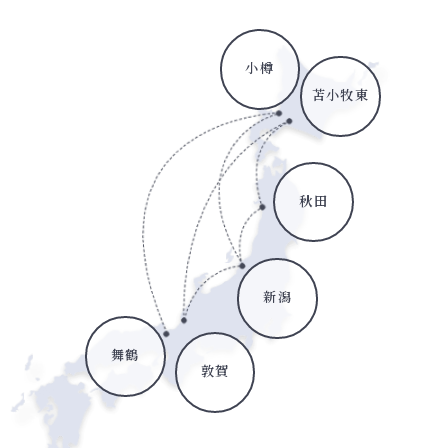
小樽
苫小牧東
秋田
新潟
舞鶴
敦賀