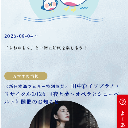
！
2026-08-04 ~
2
「ふねかもん」と一緒に船旅を楽しもう！
弾
ン
おすすめ情報
田中彩子ソプラノ・
〈新日本海フェリー特別協賛〉
リサイタル2026 《夜と夢～オペラとシューベ
ルト》開催のお知らせ