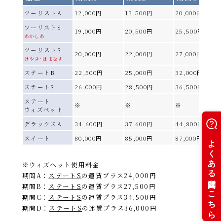
2026年11月
PDF
ツーリストA
12,000円
13,500円
20,000円
ツーリストS
19,000円
20,500円
25,500円
あかしあ
PDFファイルをご覧になる
ツーリストS
20,000円
22,000円
27,000円
には、Adobe(R)Reader(TM)が必要です。
けやき･はまなす
ステートB
22,500円
25,000円
32,000円
ステートS
26,000円
28,500円
36,500円
ステート
※
※
※
ウィズペット
デラックスA
34,600円
37,600円
44,800円
スイート
80,000円
85,000円
87,000円
※ウィズペット使用料金
期間A：
ステートS
の運賃プラス24,000円
期間B：
ステートS
の運賃プラス27,500円
期間C：
ステートS
の運賃プラス34,500円
期間D：
ステートS
の運賃プラス36,000円