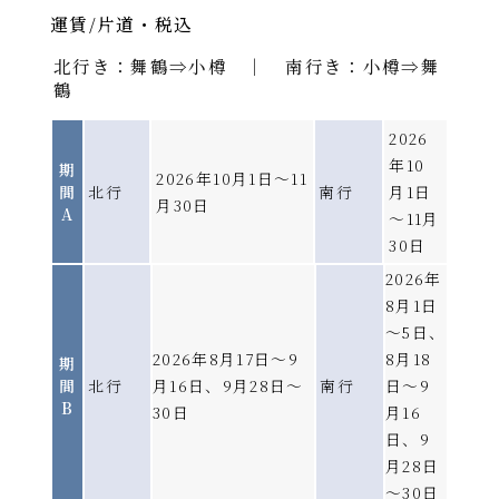
運賃/片道・税込
北行き：舞鶴⇒小樽 ｜ 南行き：小樽⇒舞
鶴
※運休日がございます。
詳しくは各航路の
運航スケジュ
ール
をご確認ください。
2026
・ダイヤを変更する場合がありますので、必ずお問合
せください。
年10
期
2026年10月1日～11
北行き
間
北行
南行
月1日
月30日
A
～11月
運航日
毎日
※
30日
舞鶴発
23：50発
2026年
→
小樽着
翌日20：45着
8月1日
航路
～5日、
南行き
舞鶴～小樽
2026年8月17日～9
8月18
期
運航日
毎日
※
間
北行
月16日、9月28日～
南行
日～9
所要時間
B
小樽発
23：30発
30日
月16
約21時間
→
日、9
舞鶴着
翌日21：15着
月28日
使用船
～30日