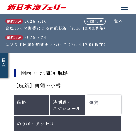
2026.8.10
一覧へ
運航状況
台風15号の影響による運航状況（8/10 10:00現在）
2026.7.24
運航状況
はまなす運航船舶変更について（7/24 12:00現在）
乗船ガイド詳細
目
次
関西 ↔ 北海道 航路
【航路】舞鶴～小樽
航路
時刻表・
運賃
スケジュール
のりば・アクセス