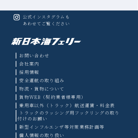
〒625-0036
京都府舞鶴市字浜 2025番地 1 前島埠頭
公式インスタグラムも
旅客
0570-002-921
あわせてご覧ください
貨物
0773-62-9701
月
火
水
木
お問い合わせ
曜日
会社案内
金
土
日
採用情報
9:00～23:50
営業時間
安全運航の取り組み
電話予約
物流・貨物について
9:00～17:45
受付時間
貨物WEB（契約業者様専用）
※運航状況によって変更になる場合があります。
乗用車以外（トラック）航送運賃・料金表
トラックのラッシング用フックリングの取り
付けのお願い
新型インフルエンザ等対策業務計画等
お車
個人情報の取り扱い