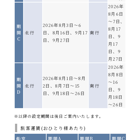
けやき／はまなす／あかしあ
2026年
※船舶は変更になる場合がございます。
※
運航スケジュールが変則的になる場合がござ
8月6日
います。
～7日、
詳細へ
詳しい運航スケジュールにつきましては、配船
2026年8月3日～6
期
8月17
表を必ずご確認ください。
間
北行
日、8月16日、9月17
南行
日、9
〈これからご予約をされるお客様へ〉
C
日、9月27日
月17
現在発表している「新造船 はまなす」の運航計
日、9
画につきまして、「あかしあ」での代替運航に
変更となる可能性がございます。 大変恐れ入り
月27日
ますが、ご了承のうえ、ご予約いただきますよ
2026年
うお願い申し上げます。
8月8日
2026年8月1日～8月
期
～16
間
北行
2日、8月7日～15
南行
日、9
運航スケジュール
D
日、9月18日～26日
月18日
配船表
～26日
各運航日の船舶名はこちらをご確認ください。
※以降の設定期間は後日ご案内いたします。
2026年8月
PDF
旅客運賃(おひとり様あたり)
2026年9月
PDF
2026年10月
PDF
船室
期間A
期間B
期間C