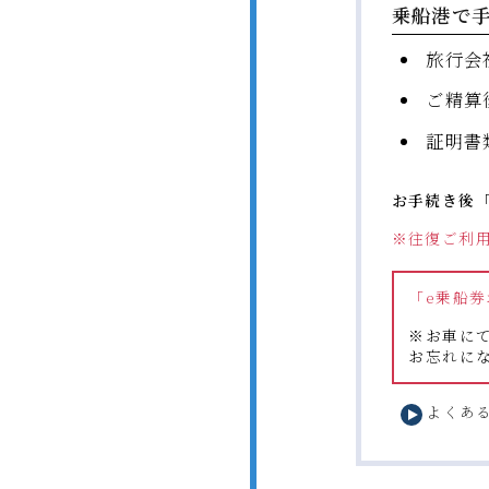
乗船港で
旅行会
ご精算
証明書
お手続き後
※往復ご利
「e乗船
※お車に
お忘れに
よくあ