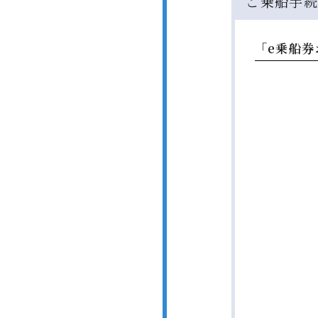
ご乗船手
「e乗船