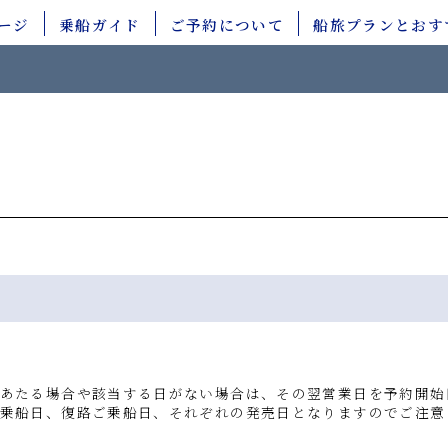
ージ
乗船ガイド
ご予約について
船旅プランとおす
– インターネット
– 窓口購入
– 電話・窓口
– コンビニ支払い
– 旅行会社
– 銀行ATM支払い
– クレジットカード決済
– ネットバンキング支払い
あたる場合や該当する日がない場合は、その翌営業日を予約開始
乗船日、復路ご乗船日、それぞれの発売日となりますのでご注意