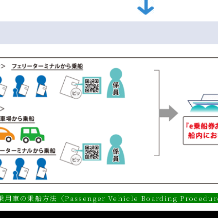
乗用車の乗船方法〈Passenger Vehicle Boarding Procedur