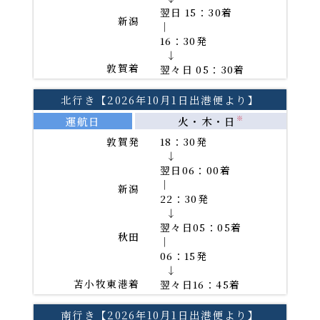
翌日 15：30着
新潟
｜
16：30発
→
敦賀着
翌々日 05：30着
北行き【2026年10月1日出港便より】
運航日
火・木・日
※
敦賀発
18：30発
→
翌日06：00着
｜
新潟
22：30発
→
翌々日05：05着
秋田
｜
06：15発
→
苫小牧東港着
翌々日16：45着
南行き【2026年10月1日出港便より】