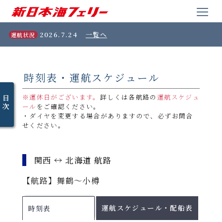
2026.7.24
一覧へ
運航状況
時刻表・運航スケジュール
※運休日がございます。
詳しくは各航路の
運航スケジュ
目
次
ール
をご確認ください。
・ダイヤを変更する場合がありますので、必ずお問合
せください。
関西 ↔ 北海道 航路
【航路】舞鶴～小樽
運航スケジュール・配船表
時刻表