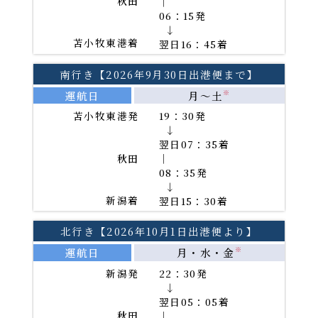
秋田
｜
06：15発
には、Adobe(R)Reader(TM)が必要です。
→
苫小牧東港着
翌日16：45着
南行き【2026年9月30日出港便まで】
運航日
月～土
※
苫小牧東港発
19：30発
→
翌日07：35着
秋田
｜
08：35発
→
新潟着
翌日15：30着
北行き【2026年10月1日出港便より】
運航日
月・水・金
※
新潟発
22：30発
→
翌日05：05着
秋田
｜