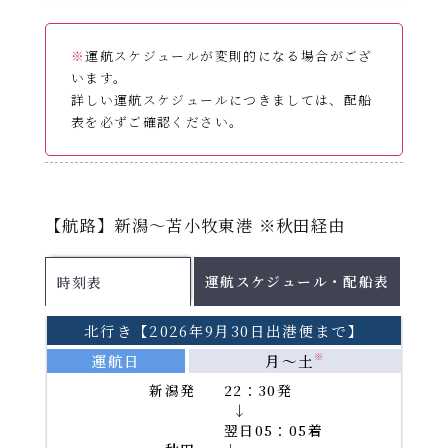
※
運航スケジュールが変則的になる場合がござ
います。
詳しい運航スケジュールにつきましては、配船
表を必ずご確認ください。
運航スケジュール
【航路】新潟～苫小牧東港 ※秋田経由
配船表
各運航日の船舶名はこちらをご確認ください。
運航スケジュール・配船表
時刻表
2026年8月
PDF
2026年9月
PDF
北行き【2026年9月30日出港便まで】
2026年10月
PDF
運航日
月～土
※
2026年11月
PDF
新潟発
22：30発
→
翌日05：05着
PDFファイルをご覧になる