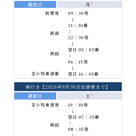
2026年10月
PDF
運航日
月
※
2026年11月
PDF
敦賀発
09：30発
→
21：30着
PDFファイルをご覧になる
｜
新潟
22：30発
には、Adobe(R)Reader(TM)が必要です。
→
翌日 05：05着
秋田
｜
06：15発
→
苫小牧東港着
翌日 16：45着
南行き【2026年9月30日出港便まで】
運航日
土
※
苫小牧東港発
19：30発
→
翌日 07：35着
｜
秋田
08：35発
→