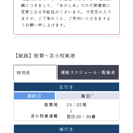
画につきまして、「あかしあ」での代替運航に
変更となる可能性がございます。 大変恐れ入り
ますが、ご了承のうえ、ご予約いただきますよ
うお願い申し上げます。
運航スケジュール
【航路】敦賀～苫小牧東港
配船表
各運航日の船舶名はこちらをご確認ください。
運航スケジュール・配船表
時刻表
2026年8月
PDF
2026年9月
PDF
北行き
2026年10月
PDF
運航日
毎日
※
2026年11月
PDF
敦賀発
23：55発
→
苫小牧東港着
翌日20：30着
PDFファイルをご覧になる
南行き
には、Adobe(R)Reader(TM)が必要です。