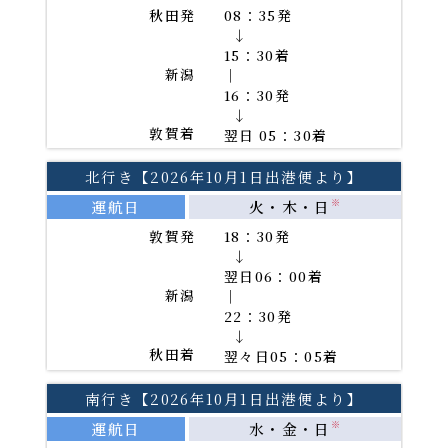
秋田発
08：35発
→
15：30着
新潟
｜
16：30発
→
敦賀着
翌日 05：30着
北行き【2026年10月1日出港便より】
運航日
火・木・日
※
敦賀発
18：30発
→
翌日06：00着
新潟
｜
22：30発
→
秋田着
翌々日05：05着
南行き【2026年10月1日出港便より】
運航日
水・金・日
※