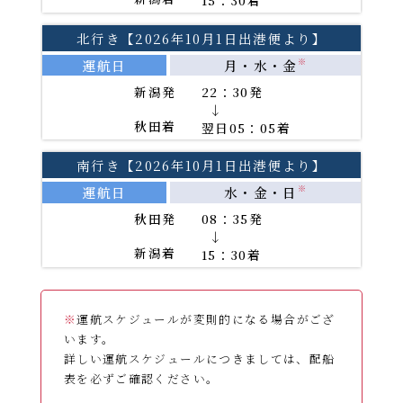
15：30着
北行き【2026年10月1日出港便より】
運航日
月・水・金
※
新潟発
22：30発
→
秋田着
翌日05：05着
南行き【2026年10月1日出港便より】
運航日
水・金・日
※
秋田発
08：35発
→
新潟着
15：30着
※
運航スケジュールが変則的になる場合がござ
います。
詳しい運航スケジュールにつきましては、配船
表を必ずご確認ください。