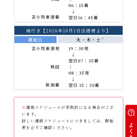
06：15着
→
苫小牧東港着
翌日16：45着
南行き【2026年10月1日出港便より】
運航日
火・木・土
※
苫小牧東港発
19：30発
→
翌日07：35着
秋田
｜
08：35発
→
新潟着
翌日 15：30着
※
運航スケジュールが変則的になる場合がござ
います。
詳しい運航スケジュールにつきましては、配船
表を必ずご確認ください。