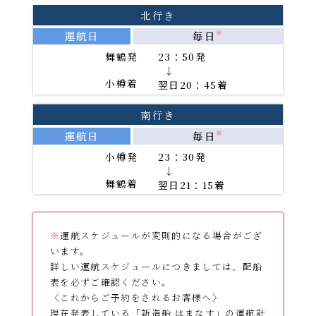
北行き
運航日
毎日
※
舞鶴発
23：50発
→
小樽着
翌日20：45着
南行き
運航日
毎日
※
小樽発
23：30発
→
舞鶴着
翌日21：15着
※
運航スケジュールが変則的になる場合がござ
います。
詳しい運航スケジュールにつきましては、配船
表を必ずご確認ください。
〈これからご予約をされるお客様へ〉
現在発表している「新造船 はまなす」の運航計