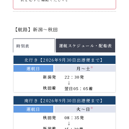
運航スケジュール
【航路】新潟～秋田
配船表
各運航日の船舶名はこちらをご確認ください。
運航スケジュール・配船表
時刻表
2026年8月
PDF
2026年9月
PDF
北行き【2026年9月30日出港便まで】
2026年10月
PDF
運航日
月～土
※
2026年11月
PDF
新潟発
22：30発
→
秋田着
翌日05：05着
PDFファイルをご覧になる
南行き【2026年9月30日出港便まで】
には、Adobe(R)Reader(TM)が必要です。
運航日
火～日
※
秋田発
08：35発
→
新潟着