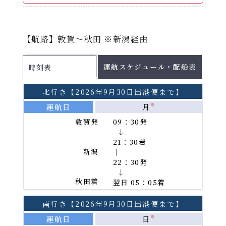
運航スケジュール
【航路】敦賀～秋田 ※新潟経由
配船表
各運航日の船舶名はこちらをご確認ください。
運航スケジュール・配船表
時刻表
2026年8月
PDF
2026年9月
PDF
北行き【2026年9月30日出港便まで】
2026年10月
PDF
運航日
月
※
2026年11月
PDF
敦賀発
09：30発
→
21：30着
PDFファイルをご覧になる
新潟
｜
22：30発
には、Adobe(R)Reader(TM)が必要です。
→
秋田着
翌日 05：05着
南行き【2026年9月30日出港便まで】
運航日
日
※