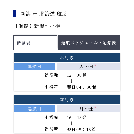
運航スケジュール
新潟 ↔ 北海道 航路
配船表
【航路】新潟～小樽
各運航日の船舶名はこちらをご確認ください。
2026年8月
PDF
運航スケジュール・配船表
時刻表
2026年9月
PDF
2026年10月
PDF
北行き
2026年11月
PDF
運航日
火～日
※
新潟発
12：00発
PDFファイルをご覧になる
→
小樽着
翌日04：30着
には、Adobe(R)Reader(TM)が必要です。
南行き
運航日
月～土
※
小樽発
16：45発
→
新潟着
翌日09：15着