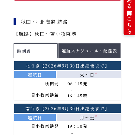
運航スケジュール
秋田 ↔ 北海道 航路
配船表
【航路】秋田～苫小牧東港
各運航日の船舶名はこちらをご確認ください。
2026年8月
PDF
運航スケジュール・配船表
時刻表
2026年9月
PDF
2026年10月
PDF
北行き【2026年9月30日出港便まで】
2026年11月
PDF
運航日
火～日
※
秋田発
06：15発
PDFファイルをご覧になる
→
苫小牧東港着
16：45着
には、Adobe(R)Reader(TM)が必要です。
南行き【2026年9月30日出港便まで】
運航日
月～土
※
苫小牧東港発
19：30発
→