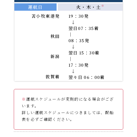
運航日
火・木・土
※
苫小牧東港発
19：30発
→
翌日07：35着
｜
秋田
08：35発
→
翌日 15：30着
新潟
｜
17：30発
→
敦賀着
翌々日 06：00着
※
運航スケジュールが変則的になる場合がござ
います。
詳しい運航スケジュールにつきましては、配船
表を必ずご確認ください。