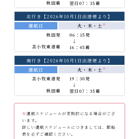
秋田着
翌日07：35着
北行き【2026年10月1日出港便より】
運航日
火・木・土
※
秋田発
06：15発
→
苫小牧東港着
16：45着
南行き【2026年10月1日出港便より】
運航日
火・木・土
※
苫小牧東港発
19：30発
→
秋田着
翌日07：35着
※
運航スケジュールが変則的になる場合がござ
います。
詳しい運航スケジュールにつきましては、配船
表を必ずご確認ください。