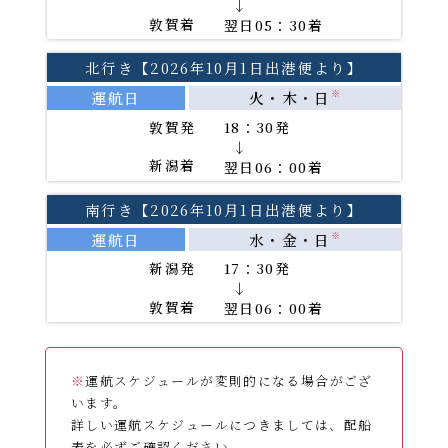
→
敦賀着
翌日05：30着
北行き【2026年10月1日出港便より】
運航日
火・木・日
※
敦賀発
18：30発
→
新潟着
翌日06：00着
南行き【2026年10月1日出港便より】
運航日
水・金・日
※
新潟発
17：30発
→
敦賀着
翌日06：00着
※
運航スケジュールが変則的になる場合がござ
います。
詳しい運航スケジュールにつきましては、配船
表を必ずご確認ください。