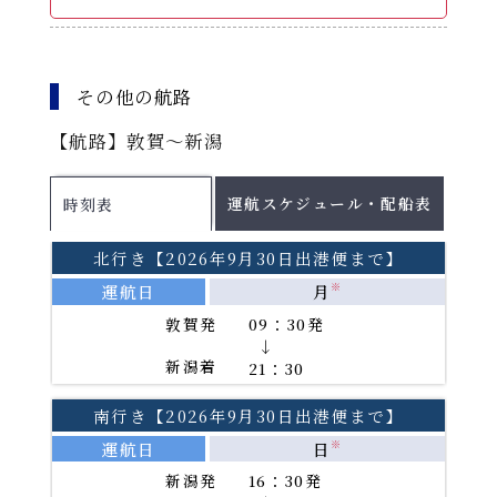
運航スケジュール
その他の航路
配船表
【航路】敦賀～新潟
各運航日の船舶名はこちらをご確認ください。
2026年8月
PDF
運航スケジュール・配船表
時刻表
2026年9月
PDF
2026年10月
PDF
北行き【2026年9月30日出港便まで】
2026年11月
PDF
運航日
月
※
敦賀発
09：30発
PDFファイルをご覧になる
→
新潟着
21：30
には、Adobe(R)Reader(TM)が必要です。
南行き【2026年9月30日出港便まで】
運航日
日
※
新潟発
16：30発