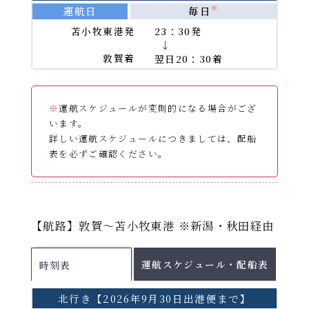
運航日
毎日
※
苫小牧東港発
23：30発
→
敦賀着
翌日20：30着
※
運航スケジュールが変則的になる場合がござ
います。
詳しい運航スケジュールにつきましては、配船
表を必ずご確認ください。
運航スケジュール
【航路】敦賀～苫小牧東港 ※新潟・秋田経由
配船表
各運航日の船舶名はこちらをご確認ください。
運航スケジュール・配船表
時刻表
2026年8月
PDF
2026年9月
PDF
北行き【2026年9月30日出港便まで】