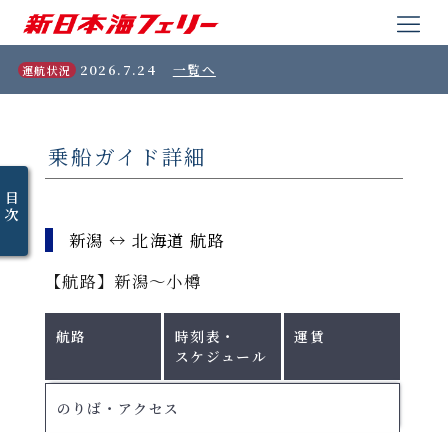
2026.7.24
一覧へ
運航状況
乗船ガイド詳細
目
次
新潟 ↔ 北海道 航路
【航路】新潟〜小樽
航路
時刻表・
運賃
スケジュール
のりば・アクセス