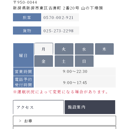
約7時間
〒950-0044
日、9
→
新潟着
新潟県新潟市東区古湊町 2番20号 山の下埠頭
15：30着
月28日
使用船
～30日
旅客
0570-002-921
北行き【2026年10月1日出港便より】
らいらっく／ゆうかり
2026年
※船舶は変更になる場合がございます。
運航日
月・水・金
※
貨物
025-273-2298
8月6日
新潟発
22：30発
～7日、
詳細へ
2026年8月3日～6
期
→
8月17
間
北行
日、8月16日、9月17
南行
秋田着
月
火
水
木
翌日05：05着
日、9
C
曜日
日、9月27日
月17
金
土
日
南行き【2026年10月1日出港便より】
日、9
運航日
水・金・日
※
9:00～22:30
営業時間
月27日
秋田発
08：35発
電話予約
2026年
9:00～17:45
受付時間
→
8月8日
新潟着
15：30着
2026年8月1日～8月
※運航状況によって変更になる場合があります。
期
～16
間
北行
2日、8月7日～15
南行
日、9
D
日、9月18日～26日
施設案内
アクセス
月18日
※
運航スケジュールが変則的になる場合がござ
～26日
います。
お車
詳しい運航スケジュールにつきましては、配船
※以降の設定期間は後日ご案内いたします。