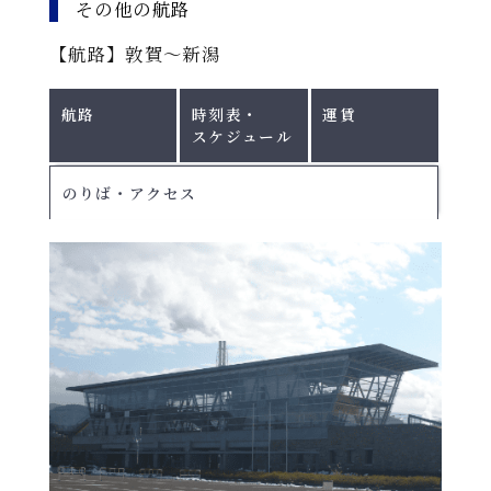
その他の航路
【航路】敦賀〜新潟
航路
時刻表・
運賃
スケジュール
のりば・アクセス
北行き：敦賀⇒新潟 ｜ 南行き：新潟⇒敦
賀
※運休日がございます。
詳しくは各航路の
運航スケジュ
ール
をご確認ください。
2026
・ダイヤを変更する場合がありますので、必ずお問合
年10
せください。
期
2026年10月1日～11
北行き【2026年9月30日出港便まで】
間
北行
南行
月1日
月30日
A
～11月
運航日
月
※
30日
敦賀発
09：30発