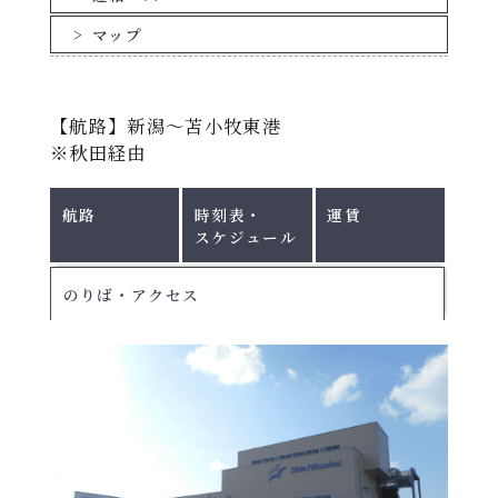
割引についてはこちら
マップ
【航路】新潟～苫小牧東港
※秋田経由
航路
時刻表・
運賃
スケジュール
のりば・アクセス
北行き：新潟⇒秋田⇒苫小牧東港 ｜ 南行
き：苫小牧東港⇒秋田⇒新潟
※運休日がございます。
詳しくは各航路の
運航スケジュ
ール
をご確認ください。
2026
・ダイヤを変更する場合がありますので、必ずお問合