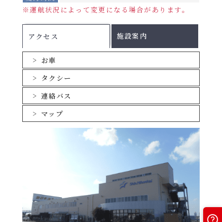
8月8日
敦賀着
翌日06：00着
2026年8月1日～8月
※運航状況によって変更になる場合があります。
期
～16
間
北行
2日、8月7日～15
南行
日、9
D
日、9月18日～26日
施設案内
アクセス
月18日
※
運航スケジュールが変則的になる場合がござ
～26日
います。
お車
詳しい運航スケジュールにつきましては、配船
※以降の設定期間は後日ご案内いたします。
表を必ずご確認ください。
タクシー
旅客運賃(おひとり様あたり)
連絡バス
運航スケジュール
船室
期間A
期間B
期間C
マップ
ツーリストB・
8,600円
9,000円
11,000円
配船表
Ａ
各運航日の船舶名はこちらをご確認ください。
ツーリストS
9,800円
10,200円
12,800円
2026年8月
らいらっく･ゆうか
PDF
り
2026年9月
PDF
ステートB
12,000円
12,600円
15,800円
2026年10月
PDF
デラックスB
17,200円
18,000円
21,200円
2026年11月
PDF
デラックスA
19,000円
19,800円
23,200円
スイート
41,000円
46,500円
47,500円
PDFファイルをご覧になる