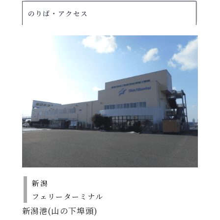
のりば・アクセス
北行き：新潟⇒秋田 ｜ 南行き：秋田⇒新
潟
※運休日がございます。
詳しくは各航路の
運航スケジュ
ール
をご確認ください。
2026
・ダイヤを変更する場合がありますので、必ずお問合
年10
せください。
期
2026年10月1日～11
北行き【2026年9月30日出港便まで】
間
北行
南行
月1日
月30日
A
～11月
運航日
月～土
※
30日
新潟発
22：30発
2026年
→
秋田着
翌日05：05着
8月1日
航路
～5日、
新潟
南行き【2026年9月30日出港便まで】
新潟～秋田
2026年8月17日～9
8月18
期
フェリーターミナル
運航日
火～日
※
間
北行
月16日、9月28日～
南行
日～9
所要時間
新潟港(山の下埠頭)
B
30日
月16
秋田発
08：35発