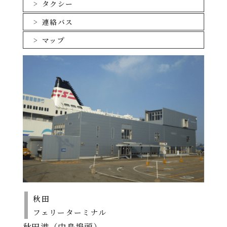
表を必ずご確認ください。
タクシー
旅客運賃(おひとり様あたり)
連絡バス
運航スケジュール
船室
期間A
期間B
期間C
マップ
ツーリストB・
6,400円
6,800円
8,600円
配船表
A
各運航日の船舶名はこちらをご確認ください。
ツーリストS
8,400円
9,000円
10,800円
2026年8月
らいらっく･ゆうか
PDF
り
2026年9月
PDF
ステートB
9,600円
10,200円
12,600円
2026年10月
PDF
デラックスB
13,000円
13,600円
16,200円
2026年11月
PDF
デラックスA
14,800円
15,400円
18,200円
スイート
30,500円
34,500円
35,500円
PDFファイルをご覧になる
小学生は大人の半額です。
には、Adobe(R)Reader(TM)が必要です。
未就学児は大人1名につき1名添い寝でご利用いただけ
ます（無料）。
船席を確保する場合は小学生の運賃が必要です。
秋田
フェリーターミナル
スイートルームでは食事サービスがございます。
（北行き）なし （南行き）昼食･･･1回
秋田港（中島埠頭）