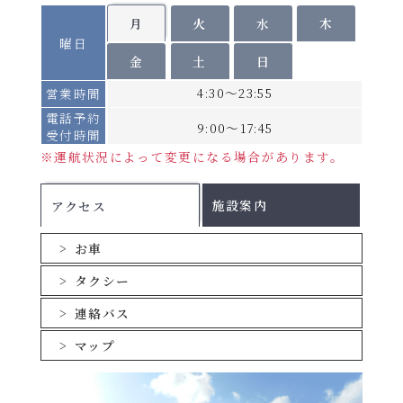
2026年8月3日～6
期
16：30発
8月17
間
北行
日、8月16日、9月17
南行
月
火
水
木
→
日、9
敦賀着
C
翌日 05：30着
曜日
日、9月27日
月17
金
土
日
日、9
北行き【2026年10月1日出港便より】
4:30～23:55
営業時間
月27日
運航日
火・木・日
※
電話予約
2026年
9:00～17:45
敦賀発
18：30発
受付時間
8月8日
→
2026年8月1日～8月
※運航状況によって変更になる場合があります。
期
～16
翌日06：00着
間
北行
2日、8月7日～15
南行
新潟
｜
日、9
D
日、9月18日～26日
22：30発
施設案内
アクセス
月18日
→
～26日
秋田着
翌々日05：05着
お車
※以降の設定期間は後日ご案内いたします。
南行き【2026年10月1日出港便より】
タクシー
旅客運賃(おひとり様あたり)
運航日
水・金・日
※
連絡バス
船室
期間A
期間B
期間C
秋田発
08：35発
マップ
→
ツーリストB・
11,400円
12,000円
14,400円
15：30着
A
新潟
｜
ツーリストS
17：30発