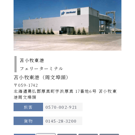
苫小牧東港
フェリーターミナル
苫小牧東港（周文埠頭）
〒059-1742
北海道勇払郡厚真町字浜厚真 17番地6号 苫小牧東
港周文埠頭
旅客
0570-002-921
貨物
0145-28-3200