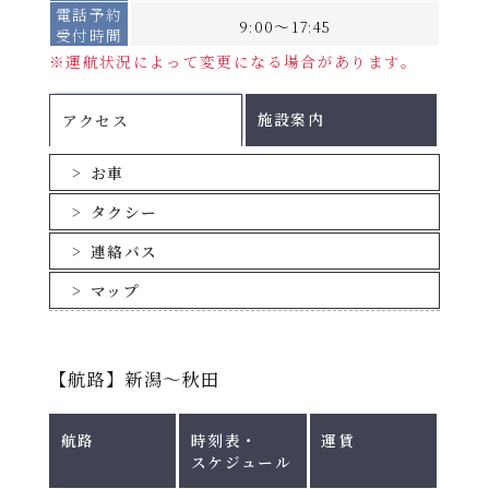
電話予約
9:00～17:45
受付時間
手荷物運賃(1つあたり)
※運航状況によって変更になる場合があります。
割引についてはこちら
施設案内
アクセス
お車
タクシー
連絡バス
マップ
【航路】新潟～秋田
航路
時刻表・
運賃
スケジュール