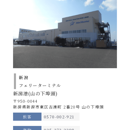
13,400円
14,000円
17,200円
らいらっく･ゆうか
→
り
敦賀着
翌日06：00着
ステートB
16,400円
17,000円
21,000円
デラックスB
23,800円
24,000円
28,200円
※
運航スケジュールが変則的になる場合がござ
デラックスA
26,000円
26,400円
31,000円
います。
スイート
60,500円
64,000円
65,500円
詳しい運航スケジュールにつきましては、配船
表を必ずご確認ください。
小学生は大人の半額です。
未就学児は大人1名につき1名添い寝でご利用いただけ
ます（無料）。
運航スケジュール
船席を確保する場合は小学生の運賃が必要です。
新潟
スイートルームでは食事サービスがございます。
配船表
フェリーターミナル
（北行き）昼食・夕食･･･各1回 （南行き）昼食・夕
各運航日の船舶名はこちらをご確認ください。
新潟港(山の下埠頭)
食･･･各1回
2026年8月
PDF
※提供はルームサービスになる場合がございます。
〒950-0044
2026年9月
PDF
※召し上がらない場合、食事代の払い戻しはございま
新潟県新潟市東区古湊町 2番20号 山の下埠頭
2026年10月
せん。
PDF
旅客
0570-002-921
2026年11月
PDF
【
個室/
貸切料金】
期間Ａ：不要（定員の半数に満たない場合はご利用い
貨物
025-273-2298