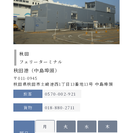
デラックスB
23,200円
26,000円
33,000円
※
運航スケジュールが変則的になる場合がござ
デラックスA
25,400円
28,600円
36,000円
います。
スイート
59,000円
64,000円
65,000円
詳しい運航スケジュールにつきましては、配船
表を必ずご確認ください。
小学生は大人の半額です。
未就学児は大人1名につき1名添い寝でご利用いただけ
ます（無料）。
運航スケジュール
船席を確保する場合は小学生の運賃が必要です。
秋田
フェリーターミナル
スイートルームでは食事サービスがございます。
配船表
（北行き）朝食・昼食･･･各1回 （南行き）夕食・朝
秋田港（中島埠頭）
各運航日の船舶名はこちらをご確認ください。
食・昼食･･･各1回
〒011-0945
2026年8月
PDF
※提供はルームサービスになる場合がございます。
秋田県秋田市土崎港西1丁目13番地13号 中島埠頭
2026年9月
PDF
※召し上がらない場合、食事代の払い戻しはございま
旅客
0570-002-921
2026年10月
せん。
PDF
2026年11月
PDF
【
個室/
貸切料金】
貨物
018-880-2711
期間Ａ：不要（定員の半数に満たない場合はご利用い
ただけません。）
PDFファイルをご覧になる
期間Ｂ・Ｃ・Ｄ：不足定員1名につき、別途貸切料金
月
火
水
木
（各等級大人運賃の半額）を申し受けます。
には、Adobe(R)Reader(TM)が必要です。
曜日