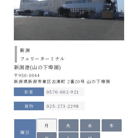
年10
せください。
期
2026年10月1日～11
北行き【2026年9月30日出港便まで】
間
北行
南行
月1日
月30日
A
～11月
運航日
月～土
※
30日
新潟発
22：30発
2026年
→
翌日05：05着
8月1日
航路
秋田
｜
～5日、
新潟
06：15発
新潟～苫小牧東港 ※秋田経由
2026年8月17日～9
8月18
期
→
フェリーターミナル
間
北行
月16日、9月28日～
南行
日～9
苫小牧東港着
翌日16：45着
所要時間
新潟港(山の下埠頭)
B
30日
月16
約18時間
〒950-0044
南行き【2026年9月30日出港便まで】
日、9
新潟県新潟市東区古湊町 2番20号 山の下埠頭
月28日
運航日
月～土
※
使用船
～30日
旅客
0570-002-921
苫小牧東港発
19：30発
らいらっく／ゆうかり
2026年
→
※船舶は変更になる場合がございます。
貨物
025-273-2298
8月6日
翌日07：35着
秋田
｜
～7日、
詳細へ
2026年8月3日～6
期
08：35発
8月17
間
北行
日、8月16日、9月17
南行
月
火
水
木
→
日、9
新潟着
C
翌日15：30着
曜日
日、9月27日
月17