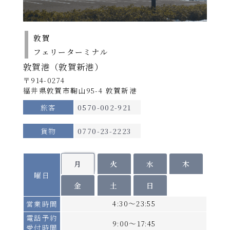
2026年
→
新潟着
21：30
8月1日
航路
～5日、
敦賀
南行き【2026年9月30日出港便まで】
敦賀〜新潟
2026年8月17日～9
8月18
期
フェリーターミナル
運航日
日
※
間
北行
月16日、9月28日～
南行
日～9
所要時間
敦賀港（敦賀新港）
B
30日
月16
新潟発
16：30発
約12時間
〒914-0274
日、9
→
敦賀着
福井県敦賀市鞠山95-4 敦賀新港
翌日05：30着
月28日
使用船
～30日
旅客
0570-002-921
北行き【2026年10月1日出港便より】
らいらっく／ゆうかり
2026年
※船舶は変更になる場合がございます。
運航日
火・木・日
※
貨物
0770-23-2223
8月6日
敦賀発
18：30発
～7日、
詳細へ
2026年8月3日～6
期
→
8月17
間
北行
日、8月16日、9月17
南行
新潟着
月
火
水
木
翌日06：00着
日、9
C
曜日
日、9月27日
月17
金
土
日
南行き【2026年10月1日出港便より】
日、9
運航日
水・金・日
※
4:30～23:55
営業時間
月27日
新潟発
17：30発
電話予約
2026年
9:00～17:45
受付時間
→