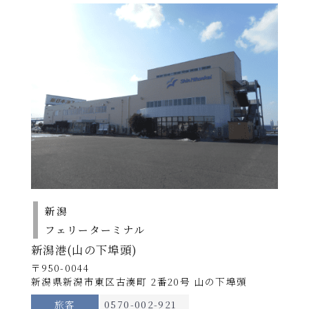
北行き：新潟⇒小樽 ｜ 南行き：小樽⇒新
潟
※運休日がございます。
詳しくは各航路の
運航スケジュ
ール
をご確認ください。
2026
・ダイヤを変更する場合がありますので、必ずお問合
年10
せください。
期
2026年10月1日～11
北行き
間
北行
南行
月1日
月30日
A
～11月
運航日
火～日
※
30日
新潟発
12：00発
2026年
→
小樽着
翌日04：30着
8月1日
航路
～5日、
新潟
南行き
新潟〜小樽
2026年8月17日～9
8月18
期
フェリーターミナル
運航日
月～土
※
間
北行
月16日、9月28日～
南行
日～9
所要時間
新潟港(山の下埠頭)
B
30日
月16
小樽発
16：45発
約16時間
〒950-0044
日、9
→
新潟着
新潟県新潟市東区古湊町 2番20号 山の下埠頭
翌日09：15着
月28日
使用船
～30日
旅客
0570-002-921