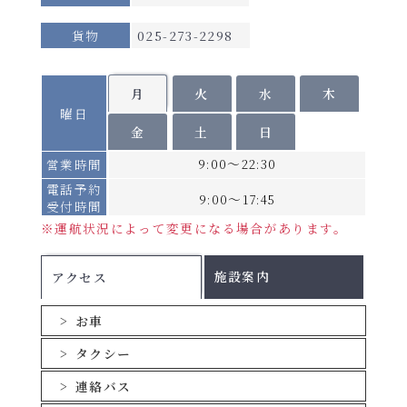
らべんだあ／あざれあ
2026年
※船舶は変更になる場合がございます。
※
運航スケジュールが変則的になる場合がござ
貨物
025-273-2298
8月6日
います。
～7日、
詳細へ
2026年8月3日～6
詳しい運航スケジュールにつきましては、配船
期
8月17
表を必ずご確認ください。
間
北行
日、8月16日、9月17
南行
月
火
水
木
日、9
C
曜日
日、9月27日
月17
金
土
日
運航スケジュール
日、9
9:00～22:30
営業時間
月27日
配船表
電話予約
2026年
9:00～17:45
受付時間
各運航日の船舶名はこちらをご確認ください。
8月8日
2026年8月1日～8月
※運航状況によって変更になる場合があります。
期
2026年8月
PDF
～16
間
北行
2日、8月7日～15
南行
2026年9月
日、9
PDF
D
日、9月18日～26日
施設案内
アクセス
月18日
2026年10月
PDF
～26日
2026年11月
PDF
お車
※以降の設定期間は後日ご案内いたします。
タクシー
PDFファイルをご覧になる
旅客運賃(おひとり様あたり)
連絡バス
には、Adobe(R)Reader(TM)が必要です。
船室
期間A
期間B
期間C