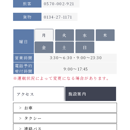
旅客
0570-002-921
ます（無料）。
船席を確保する場合は小学生の運賃が必要です。
貨物
0134-27-1171
スイートルームでは食事サービスがございます。
（北行き）昼食・夕食･･･各1回 （南行き）夕食・朝
食･･･各1回
月
火
水
木
※提供はルームサービスになる場合がございます。
曜日
※召し上がらない場合、食事代の払い戻しはございま
金
土
日
せん。
3:30～6:30・9:00～23:30
営業時間
【個室/貸切料金】
電話予約
期間Ａ：不要（定員の半数に満たない場合はご利用い
9:00～17:45
受付時間
ただけません。）
※運航状況によって変更になる場合があります。
期間Ｂ・Ｃ・Ｄ：不足定員1名につき、別途貸切料金
（各等級大人運賃の半額）を申し受けます。
施設案内
アクセス
個室の相部屋はございません。
乗用車航送運賃は
こちら
(1台あたり・運転手
お車
のツーリストA運賃を含む)
タクシー
手荷物運賃(1つあたり)
連絡バス