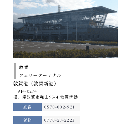
田⇒新潟⇒敦賀
※運休日がございます。
詳しくは各航路の
運航スケジュ
ール
をご確認ください。
2026
・ダイヤを変更する場合がありますので、必ずお問合
年10
せください。
期
2026年10月1日～11
北行き【2026年9月30日出港便まで】
間
北行
南行
月1日
月30日
A
～11月
運航日
月
※
30日
敦賀発
09：30発
2026年
→
21：30着
8月1日
航路
新潟
｜
～5日、
敦賀
22：30発
敦賀～秋田 ※新潟経由
2026年8月17日～9
8月18
期
→
フェリーターミナル
間
北行
月16日、9月28日～
南行
日～9
秋田着
翌日 05：05着
所要時間
敦賀港（敦賀新港）
B
30日
月16
約20時間
〒914-0274
南行き【2026年9月30日出港便まで】
日、9
福井県敦賀市鞠山95-4 敦賀新港
月28日
運航日
日
※
使用船
～30日
旅客
0570-002-921
秋田発
08：35発
らいらっく／ゆうかり
2026年
→
※船舶は変更になる場合がございます。
貨物
0770-23-2223
8月6日
15：30着
新潟
｜
～7日、
詳細へ