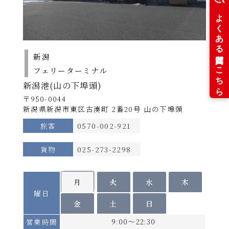
小学生は大人の半額です。
には、Adobe(R)Reader(TM)が必要です。
未就学児は大人1名につき1名添い寝でご利用いただけ
ます（無料）。
船席を確保する場合は小学生の運賃が必要です。
新潟
スイートルームでは食事サービスがございます。
フェリーターミナル
（北行き）昼食・夕食･･･各1回 （南行き）夕食･･･1
新潟港(山の下埠頭)
回
※提供はルームサービスになる場合がございます。
〒950-0044
※召し上がらない場合、食事代の払い戻しはございま
新潟県新潟市東区古湊町 2番20号 山の下埠頭
せん。
旅客
0570-002-921
【
個室/
貸切料金】
期間Ａ：不要（定員の半数に満たない場合はご利用い
貨物
025-273-2298
ただけません。）
期間Ｂ・Ｃ・Ｄ：不足定員1名につき、別途貸切料金
（各等級大人運賃の半額）を申し受けます。
月
火
水
木
曜日
個室の相部屋はございません。
金
土
日
乗用車航送運賃は
こちら
（1台あたり・運転
9:00～22:30
営業時間
手のツーリストBまたはA運賃を含む）