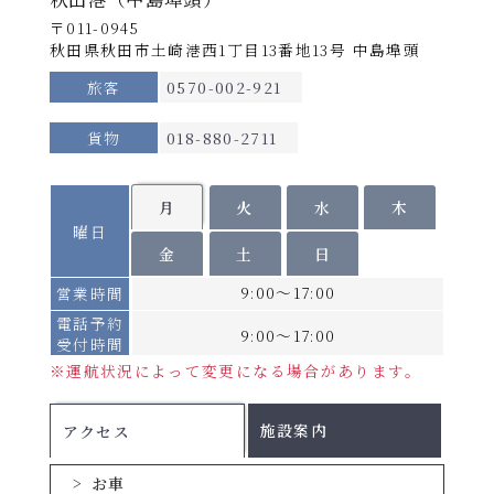
※提供はルームサービスになる場合がございます。
〒011-0945
※召し上がらない場合、食事代の払い戻しはございま
秋田県秋田市土崎港西1丁目13番地13号 中島埠頭
せん。
旅客
0570-002-921
【
個室/
貸切料金】
期間Ａ：不要（定員の半数に満たない場合はご利用い
貨物
018-880-2711
ただけません。）
期間Ｂ・Ｃ・Ｄ：不足定員1名につき、別途貸切料金
（各等級大人運賃の半額）を申し受けます。
月
火
水
木
曜日
個室の相部屋はございません。
金
土
日
乗用車航送運賃は
こちら
（1台あたり・運転
9:00～17:00
営業時間
手のツーリストBまたはA運賃を含む）
電話予約
9:00～17:00
手荷物運賃(1つあたり)
受付時間
※運航状況によって変更になる場合があります。
割引についてはこちら
施設案内
アクセス
お車