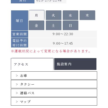
ただけません。）
PDFファイルをご覧になる
期間Ｂ・Ｃ・Ｄ：不足定員1名につき、別途貸切料金
（各等級大人運賃の半額）を申し受けます。
には、Adobe(R)Reader(TM)が必要です。
月
火
水
木
曜日
個室の相部屋はございません。
金
土
日
乗用車航送運賃は
こちら
（1台あたり・運転
9:00～22:30
営業時間
手のツーリストBまたはA運賃を含む）
電話予約
9:00～17:45
受付時間
手荷物運賃(1つあたり)
※運航状況によって変更になる場合があります。
割引についてはこちら
施設案内
アクセス
お車
タクシー
連絡バス
マップ