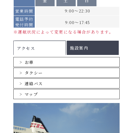
金
土
日
日、9
北行き【2026年10月1日出港便より】
9:00～22:30
営業時間
月27日
運航日
月・水・金
※
電話予約
2026年
9:00～17:45
新潟発
22：30発
受付時間
8月8日
→
2026年8月1日～8月
※運航状況によって変更になる場合があります。
期
～16
翌日05：05着
間
北行
2日、8月7日～15
南行
秋田
｜
日、9
D
日、9月18日～26日
06：15着
施設案内
アクセス
月18日
→
～26日
苫小牧東港着
翌日16：45着
お車
※以降の設定期間は後日ご案内いたします。
南行き【2026年10月1日出港便より】
タクシー
旅客運賃(おひとり様あたり)
運航日
火・木・土
※
連絡バス
船室
期間A
期間B
期間C
苫小牧東港発
19：30発
マップ
→
ツーリストB・
10,500円
11,500円
16,500円
翌日07：35着
A
秋田
｜
ツーリストS
08：35発
12,500円
14,500円
19,500円
らいらっく･ゆうか
→
り
新潟着
翌日 15：30着
ステートB
15,500円
18,000円
25,000円