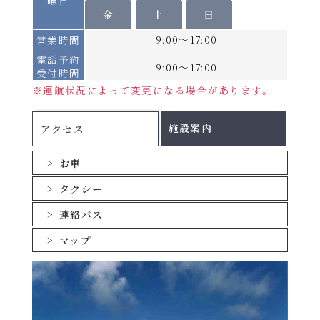
金
土
日
個室の相部屋はございません。
9:00～17:00
営業時間
乗用車航送運賃は
こちら
（1台あたり・運転
電話予約
手のツーリストBまたはA運賃を含む）
9:00～17:00
受付時間
手荷物運賃(1つあたり)
※運航状況によって変更になる場合があります。
割引についてはこちら
施設案内
アクセス
お車
タクシー
連絡バス
マップ