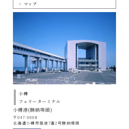
マップ
ツーリストA
10,500円
11,500円
16,500円
ツーリストS
13,500円
15,500円
21,000円
らべんだあ･あざれ
あ
ステートA
17,000円
19,500円
26,500円
インサイド
ステートA
18,000円
20,500円
28,500円
ステートA
※
※
※
ウィズペット
デラックスA
25,400円
28,600円
36,000円
スイート
59,000円
64,000円
65,000円
※ウィズペット使用料金
期間A：
ステートA
の運賃プラス14,000円
小樽
期間B：
ステートA
の運賃プラス16,500円
フェリーターミナル
期間C：
ステートA
の運賃プラス23,000円
小樽港(勝納埠頭)
期間D：
ステートA
の運賃プラス24,000円
〒047-0008
小学生は大人の半額です。
北海道小樽市築港7番2号勝納埠頭
未就学児は大人1名につき1名添い寝でご利用いただけ