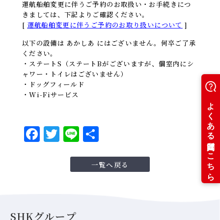
運航船舶変更に伴うご予約のお取扱い・お手続きにつ
きましては、下記よりご確認ください。
[
運航船舶変更に伴うご予約のお取り扱いについて
]
以下の設備は あかしあ にはございません。何卒ご了承
ください。
・ステートS（ステートBがございますが、個室内にシ
ャワー・トイレはございません）
・ドッグフィールド
・Wi-Fiサービス
F
T
Li
共
a
w
n
有
c
it
e
一覧へ戻る
e
t
b
e
o
r
SHKグループ