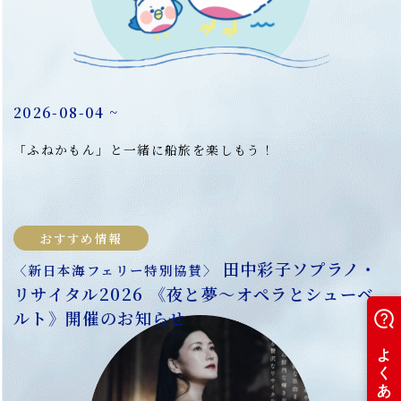
！
2026-08-04 ~
2
「ふねかもん」と一緒に船旅を楽しもう！
弾
ン
おすすめ情報
田中彩子ソプラノ・
〈新日本海フェリー特別協賛〉
リサイタル2026 《夜と夢～オペラとシューベ
ルト》開催のお知らせ