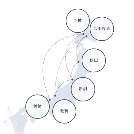
小樽
苫小牧東
秋田
新潟
舞鶴
敦賀