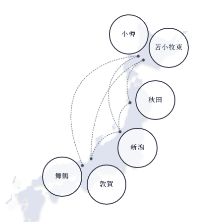
小樽
苫小牧東
秋田
新潟
舞鶴
敦賀