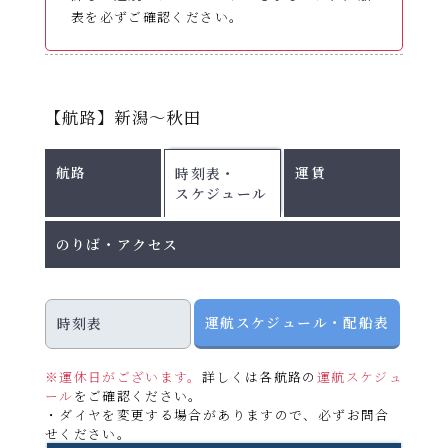
デラックスA
25,400円
28,600円
36,000円
表を必ずご確認ください。
9:00～23:30
営業時間
スイート
59,000円
64,000円
65,000円
電話予約
9:00～17:00
受付時間
小学生は大人の半額です。
運航スケジュール
※運航状況によって変更になる場合があります。
未就学児は大人1名につき1名添い寝でご利用いただけ
ます（無料）。
【航路】新潟～秋田
北行き：敦賀⇒新潟 ｜ 南行き：新潟⇒敦
配船表
秋田
船席を確保する場合は小学生の運賃が必要です。
賀
各運航日の船舶名はこちらをご確認ください。
フェリーターミナル
スイートルームでは食事サービスがございます。
2026年8月
航路
運賃
時刻表・
PDF
2026
秋田港（中島埠頭）
（北行き）朝食・昼食･･･各1回 （南行き）夕食・朝
お車
スケジュール
2026年9月
PDF
年10
期
食・昼食･･･各1回
〒011-0945
2026年10月1日～11
2026年10月
タクシー
PDF
間
北行
南行
月1日
※提供はルームサービスになる場合がございます。
秋田県秋田市土崎港西1丁目13番地13号 中島埠頭
月30日
のりば・アクセス
A
～11月
2026年11月
PDF
※召し上がらない場合、食事代の払い戻しはございま
連絡バス
旅客
0570-002-921
30日
せん。
マップ
2026年
【
個室/
貸切料金】
PDFファイルをご覧になる
貨物
018-880-2711
運航スケジュール・配船表
時刻表
8月1日
期間Ａ：不要（定員の半数に満たない場合はご利用い
には、Adobe(R)Reader(TM)が必要です。
ただけません。）
～5日、
敦賀
期間Ｂ・Ｃ・Ｄ：不足定員1名につき、別途貸切料金
※運休日がございます。
詳しくは各航路の
運航スケジュ
2026年8月17日～9
8月18
月
火
水
木
期
フェリーターミナル
ール
をご確認ください。
（各等級大人運賃の半額）を申し受けます。
曜日
間
北行
月16日、9月28日～
南行
日～9
・ダイヤを変更する場合がありますので、必ずお問合
敦賀港（敦賀新港）
金
土
日
B
30日
月16
個室の相部屋はございません。
せください。
〒914-0274