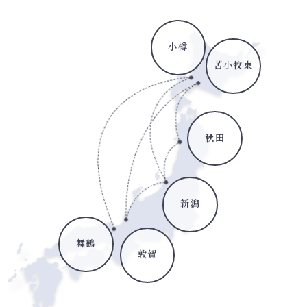
小樽
苫小牧東
秋田
新潟
舞鶴
敦賀