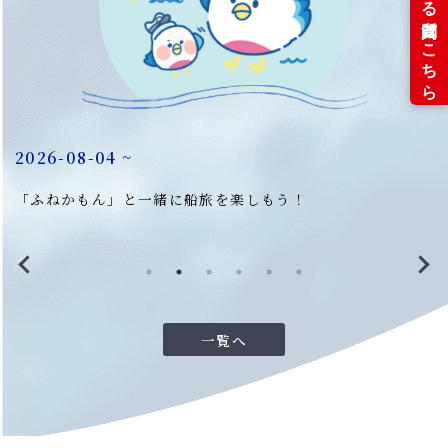
！
2
2026-08-04 ~
弾
「ふねかもん」と一緒に船旅を楽しもう！
一覧へ