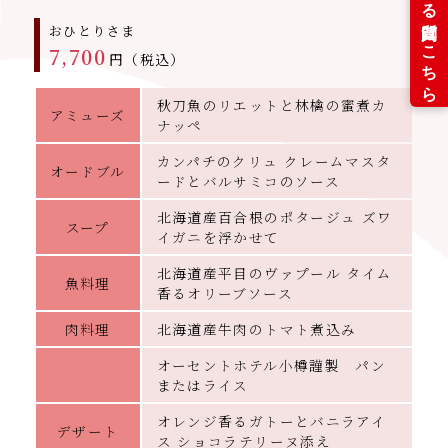
おひとりさま
7,700
円（税込）
秋刀魚のリエットと林檎の蜜煮カ
アミューズ
ナッペ
カンパチのクリュ クレームマスタ
オードブル
ードとバルサミコのソース
北海道産百合根のポタージュ ズワ
スープ
イガニを浮かせて
北海道産平目のヴァプール タイム
魚料理
香るオリーブソース
肉料理
北海道産牛肉のトマト煮込み
オーセントホテル小樽謹製 パン
またはライス
オレンジ香るガトーとバニラアイ
デザート
ス ショコラテリーヌ添え