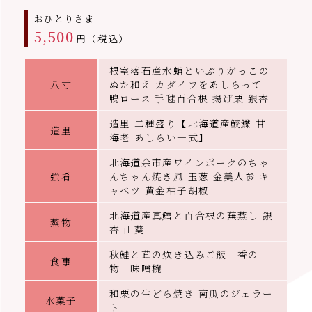
おひとりさま
5,500
円（税込）
根室落石産水蛸といぶりがっこの
八寸
ぬた和え カダイフをあしらって
鴨ロース 手毬百合根 揚げ栗 銀杏
造里 二種盛り【北海道産鮫鰈 甘
造里
海老 あしらい一式】
北海道余市産ワインポークのちゃ
強肴
んちゃん焼き風 玉葱 金美人参 キ
ャベツ 黄金柚子胡椒
北海道産真鱈と百合根の蕪蒸し 銀
蒸物
杏 山葵
秋鮭と茸の炊き込みご飯 香の
食事
物 味噌椀
和栗の生どら焼き 南瓜のジェラー
水菓子
ト