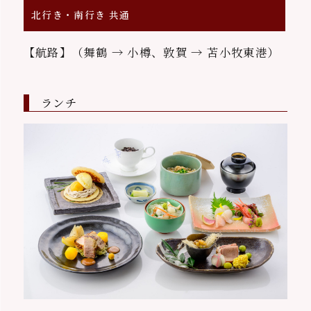
北行き・南行き 共通
【航路】（舞鶴 → 小樽、敦賀 → 苫小牧東港）
ランチ