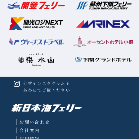
おひとりさま
5,500
円（税込）
生ハムとカッテージチーズの菜園
オードブル
風サラダ仕立て
スープ
オニオングラタンスープ
公式インスタグラムも
サーモンの三五八漬け フォンドヴ
魚料理
あわせてご覧ください
ォーのソースで
肉料理
ルスツ豚のブランケット
オーセントホテル小樽謹製パンま
たはライス
お問い合わせ
洋梨とキャラメルのムース バニラ
会社案内
デザート
アイス添え
採用情報