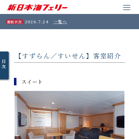
2026.7.24
一覧へ
運航状況
【すずらん／すいせん】客室紹介
目
次
スイート