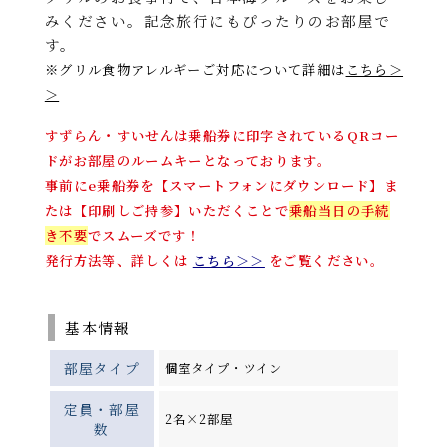
みください。記念旅行にもぴったりのお部屋で
す。
※
グリル食物アレルギーご対応について詳細は
こちら＞
＞
すずらん・すいせんは乗船券に印字されているQRコー
ドがお部屋のルームキーとなっております。
事前にe乗船券を【スマートフォンにダウンロード】ま
たは【印刷しご持参】いただくことで
乗船当日の手続
き不要
でスムーズです！
発行方法等、詳しくは
こちら＞＞
をご覧ください。
基本情報
部屋タイプ
個室タイプ・ツイン
定員・部屋
2名×2部屋
数