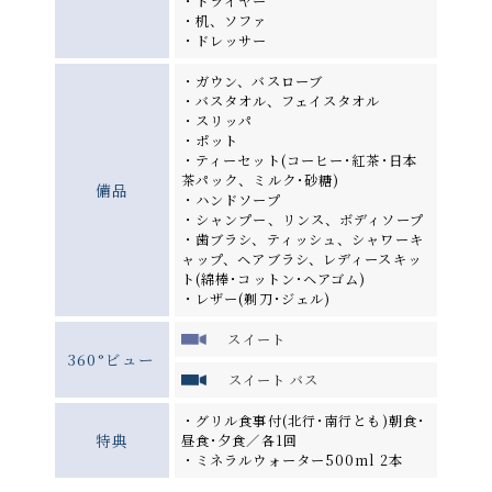
・ドライヤー
・机、ソファ
・ドレッサー
・ガウン、バスローブ
・バスタオル、フェイスタオル
・スリッパ
・ポット
・ティーセット(コーヒー･紅茶･日本
茶パック、ミルク･砂糖)
備品
・ハンドソープ
・シャンプー、リンス、ボディソープ
・歯ブラシ、ティッシュ、シャワーキ
ャップ、ヘアブラシ、レディースキッ
ト(綿棒･コットン･ヘアゴム)
・レザー(剃刀･ジェル)
スイート
360°ビュー
スイート バス
・グリル食事付(北行･南行とも)朝食･
特典
昼食･夕食／各1回
・ミネラルウォーター500ml 2本