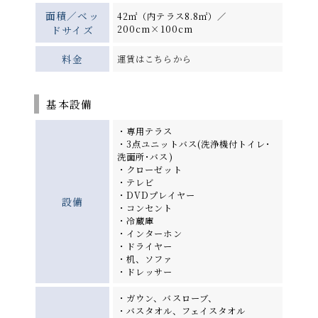
面積／ベッ
42㎡（内テラス8.8㎡）／
ドサイズ
200cm×100cm
料金
運賃はこちらから
基本設備
・専用テラス
・3点ユニットバス(洗浄機付トイレ･
洗面所･バス)
・クローゼット
・テレビ
・DVDプレイヤー
設備
・コンセント
・冷蔵庫
・インターホン
・ドライヤー
・机、ソファ
・ドレッサー
・ガウン、バスローブ、
・バスタオル、フェイスタオル