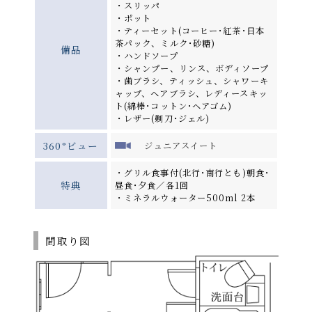
・スリッパ
・ポット
・ティーセット(コーヒー･紅茶･日本
茶パック、ミルク･砂糖)
備品
・ハンドソープ
・シャンプー、リンス、ボディソープ
・歯ブラシ、ティッシュ、シャワーキ
ャップ、ヘアブラシ、レディースキッ
ト(綿棒･コットン･ヘアゴム)
・レザー(剃刀･ジェル)
360°ビュー
ジュニアスイート
・グリル食事付(北行･南行とも)朝食･
特典
昼食･夕食／各1回
・ミネラルウォーター500ml 2本
間取り図