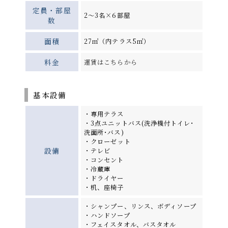
定員・部屋
2～3名×6部屋
数
面積
27㎡（内テラス5㎡）
料金
運賃はこちらから
基本設備
・専用テラス
・3点ユニットバス(洗浄機付トイレ･
洗面所･バス)
・クローゼット
設備
・テレビ
・コンセント
・冷蔵庫
・ドライヤー
・机、座椅子
・シャンプー、リンス、ボディソープ
・ハンドソープ
・フェイスタオル、バスタオル