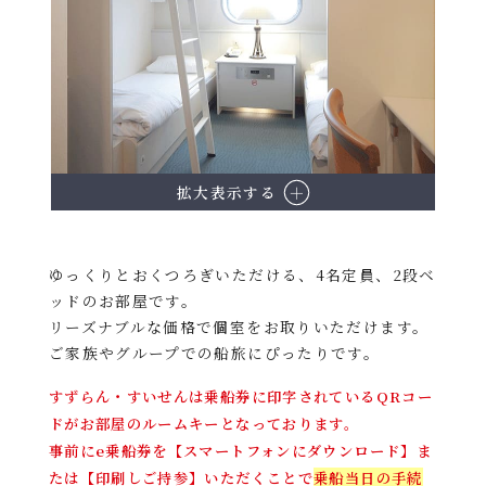
拡大表示する
ゆっくりとおくつろぎいただける、4名定員、2段ベ
ッドのお部屋です。
リーズナブルな価格で個室をお取りいただけます。
ご家族やグループでの船旅にぴったりです。
すずらん・すいせんは乗船券に印字されているQRコー
ドがお部屋のルームキーとなっております。
事前にe乗船券を【スマートフォンにダウンロード】ま
たは【印刷しご持参】いただくことで
乗船当日の手続