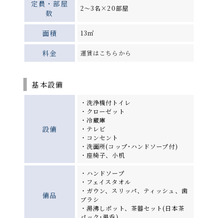
定員・部屋
2～3名×20部屋
数
面積
13㎡
料金
運賃はこちらから
基本設備
・洗浄機付トイレ
・クローゼット
・冷蔵庫
設備
・テレビ
・コンセント
・洗面所(コップ･ハンドソープ付)
・座椅子、小机
・ハンドソープ
・フェイスタオル
・ガウン、スリッパ、ティッシュ、歯
備品
ブラシ
・湯沸しポット、茶器セット(日本茶
パック･湯呑)