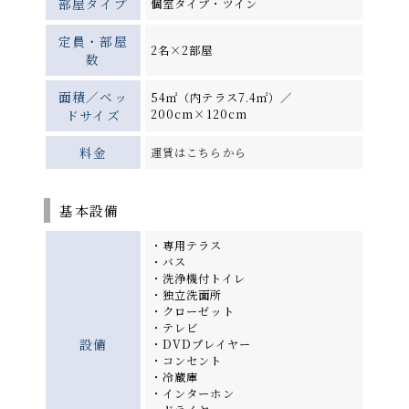
部屋タイプ
個室タイプ・ツイン
定員・部屋
2名×2部屋
数
面積／ベッ
54㎡（内テラス7.4㎡）／
ドサイズ
200cm×120cm
料金
運賃はこちらから
基本設備
・専用テラス
・バス
・洗浄機付トイレ
・独立洗面所
・クローゼット
・テレビ
設備
・DVDプレイヤー
・コンセント
・冷蔵庫
・インターホン