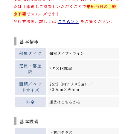
たは【印刷しご持参】いただくことで
乗船当日の手続
き不要
でスムーズです！
発行方法等、詳しくは
こちら＞＞
をご覧ください。
基本情報
部屋タイプ
個室タイプ・ツイン
定員・部屋
2名×18部屋
数
面積／ベッ
26㎡（内テラス5㎡）／
ドサイズ
200cm×90cm
料金
運賃はこちらから
基本設備
・専用テラス