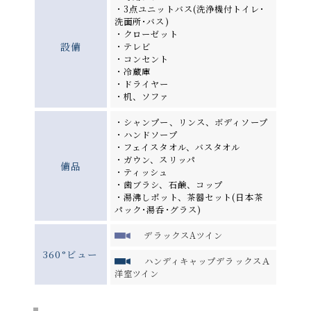
・3点ユニットバス(洗浄機付トイレ･
洗面所･バス)
・クローゼット
設備
・テレビ
・コンセント
・冷蔵庫
・ドライヤー
・机、ソファ
・シャンプー、リンス、ボディソープ
・ハンドソープ
・フェイスタオル、バスタオル
・ガウン、スリッパ
備品
・ティッシュ
・歯ブラシ、石鹸、コップ
・湯沸しポット、茶器セット(日本茶
パック･湯呑･グラス)
デラックスAツイン
360°ビュー
ハンディキャップデラックスＡ
洋室ツイン