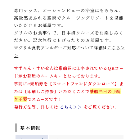
専用テラス、オーシャンビューの浴室はもちろん、
高級感あふれる空間でクルージングリゾートを堪能
いただけるお部屋です。
グリルのお食事付で、日本海クルーズをお楽しみく
ださい。記念旅行にもぴったりのお部屋です。
※
グリル食物アレルギーご対応について詳細は
こちら＞
＞
すずらん・すいせんは乗船券に印字されているQRコー
ドがお部屋のルームキーとなっております。
事前にe乗船券を【スマートフォンにダウンロード】ま
たは【印刷しご持参】いただくことで
乗船当日の手続
き不要
でスムーズです！
発行方法等、詳しくは
こちら＞＞
をご覧ください。
基本情報