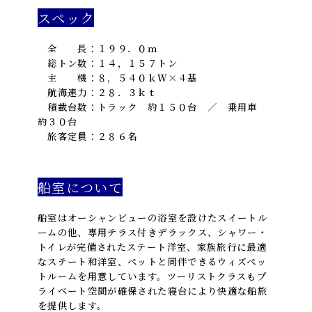
スペック
全 長：１９９．０ｍ
総トン数：１４，１５７トン
主 機：８，５４０ｋＷ×４基
航海速力：２８．３ｋｔ
積載台数：トラック 約１５０台 ／ 乗用車
約３０台
旅客定員：２８６名
船室について
船室はオーシャンビューの浴室を設けたスイートル
ームの他、専用テラス付きデラックス、シャワー・
トイレが完備されたステート洋室、家族旅行に最適
なステート和洋室、ペットと同伴できるウィズペッ
トルームを用意しています。ツーリストクラスもプ
ライベート空間が確保された寝台により快適な船旅
を提供します。