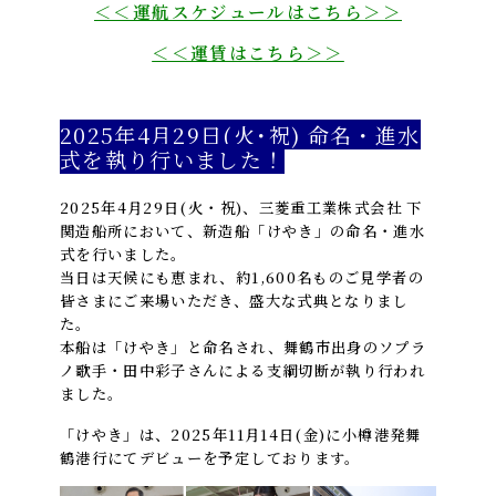
＜＜運航スケジュールはこちら＞＞
＜＜運賃はこちら＞＞
2025年4月29日(火･祝) 命名・進水
式を執り行いました！
2025年4月29日(火・祝)、三菱重工業株式会社 下
関造船所において、新造船「けやき」の命名・進水
式を行いました。
当日は天候にも恵まれ、約1,600名ものご見学者の
皆さまにご来場いただき、盛大な式典となりまし
た。
本船は「けやき」と命名され、舞鶴市出身のソプラ
ノ歌手・田中彩子さんによる支綱切断が執り行われ
ました。
「けやき」は、2025年11月14日(金)に小樽港発舞
鶴港行にてデビューを予定しております。