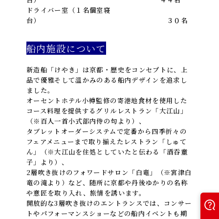
ドライバー室（１名個室寝
台） ３０名
船内施設について
新造船「けやき」は京都・歴史をコンセプトに、上
品で優雅そして温かみのある船内デザインを追求し
ました。
オーセントホテル小樽監修の寄港地食材を使用した
コース料理を提供するグリルレストラン「大江山」
（※百人一首小式部内侍の句より）、
タブレットオーダーシステムで定番から四季折々の
フェアメニューまで取り揃えたレストラン「しゅて
ん」（※大江山を住処としていたと伝わる「酒吞童
子」より）、
2層吹き抜けのフォワードサロン「白竜」（※宮津白
竜の滝より）など、随所に京都や丹後ゆかりの名称
や意匠を取り入れ、旅情を誘います。
開放的な3層吹き抜けのエントランスでは、コンサー
トやパフォーマンスショーなどの船内イベントも期