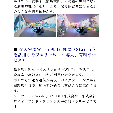
かれている浦嶋子（浦島太郎）の物語の舞台と
なっ
た浦嶋神社（伊根町）より、また龍宮城に行ったか
のような非日常体験から。
■
全客室でWi-Fi利用可能に（Starlink
を活用したフェリーWi-Fi導入、有料サー
ビス）
船上Wi-Fiサービス「フェリーWi-Fi」を活用し、
全客室で高速Wi-Fiがご利用いただけます。
洋上でも快適な通信が実現、バイクツーリングから
家族旅行まで、船上での過ごし方がさらに広がりま
す。
※「フェリーWi-Fi」はKDDI株式会社・株式会社
ワイヤ・アンド・ワイヤレスが提供するサービスで
す。