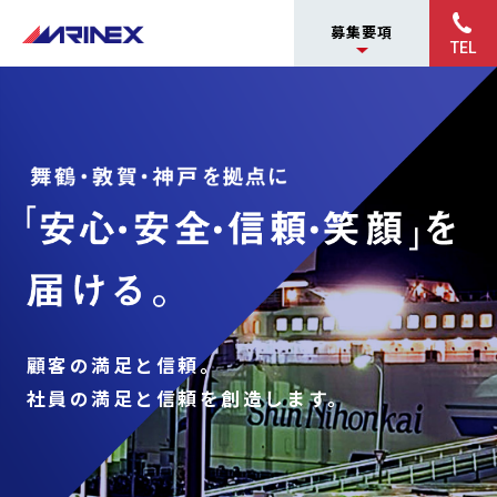
募集要項
TEL
MARINEX
マリネック
ストランス
ポートサー
舞鶴・敦賀・神戸を拠点に
ビス株式会
社
「安心・安全・信頼・笑顔」を届ける。
顧客の満足と信頼。
社員の満足と信頼を創造します。