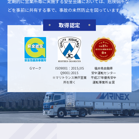
定期的に営業所毎に実施する安全会議においては、危険個所な
どを事前に共有する事で、事故の未然防止を図っています。
取得認定
Gマーク
ISO9001：2015/JIS
福井県自動車
Q9001:2015
安全運転センター
※マリトランス神戸営業
平成27年優秀安全
所を除く
運転事業所 金賞