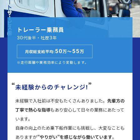
トレーラー乗務員
代後半・社歴
年
30
3
50
55
万～
万
月収総支給平均:
※走行距離や業務効率により変動します。
未経験からのチャレンジ!
未経験で入社前は不安もたくさんありました。
先輩方の
丁寧で熱心な指導
もあり安心して日々の業務にあたって
います。
自身の向上のため乗下船作業にも挑戦し、大変なことも
ありますが
”やりがい”を感じながら働いています
。