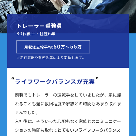
トレーラー乗務員
代後半・社歴
年
30
6
50
55
万～
万
月収総支給平均:
※走行距離や業務効率により変動します。
ライフワークバランスが充実
前職でもトレーラーの運転手をしていましたが、家に帰
れることも週に数回程度で家族との時間もあまり取れま
せんでした。
入社後は、そういった心配もなく家族とのコミュニケー
ションの時間も取れて
とてもいいライフワークバランス