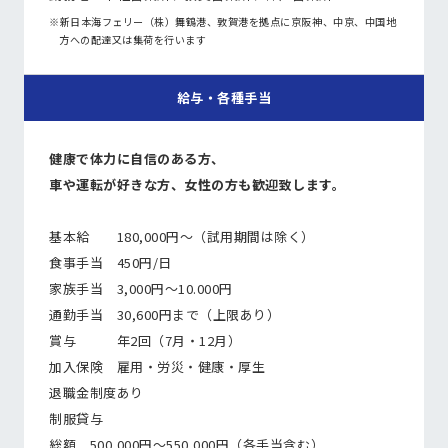
※新日本海フェリー（株）舞鶴港、敦賀港を拠点に京阪神、中京、中国地
方への配達又は集荷を行います
給与・各種手当
健康で体力に自信のある方、
車や運転が好きな方、女性の方も歓迎致します。
基本給 180,000円～（試用期間は除く）
食事手当 450円/日
家族手当 3,000円～10.000円
通勤手当 30,600円まで（上限あり）
賞与 年2回（7月・12月）
加入保険 雇用・労災・健康・厚生
退職金制度あり
制服貸与
総額 500,000円～550,000円（各手当含む）